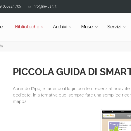
9 055221705
info@nexusit.it
e
Biblioteche
Archivi
Musei
Servizi
da
PICCOLA GUIDA DI SMAR
Aprendo l'App, e facendo il login con le credenziali ricevute i
dedicate. In alternativa puoi sempre fare una semplice ricer
mappa.