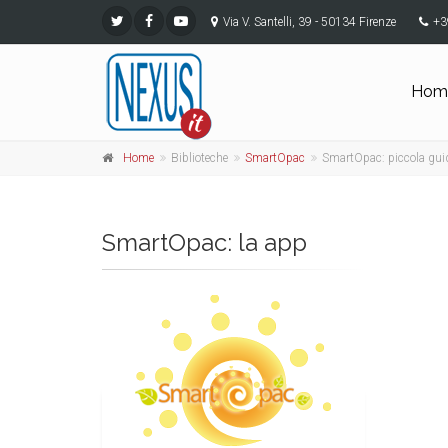
Via V. Santelli, 39 - 50134 Firenze
+3
Hom
Home
Biblioteche
SmartOpac
SmartOpac: piccola gui
SmartOpac: la app